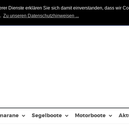
r Dienste erklären Sie sich damit einverstanden, dass wir Coo
n.
Zu unseren Datenschutzhinweisen ...
marane
Segelboote
Motorboote
Akt