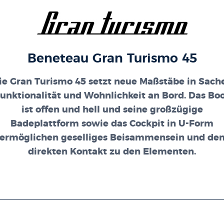
Beneteau Gran Turismo 45
Figaro 3
First 60
First 36 S
ie Gran Turismo 45 setzt neue Maßstäbe in Sach
Gran Turismo 50
Excess 11
Grand Trawler 63
First 53
First 27 S
unktionalität und Wohnlichkeit an Bord. Das Bo
Gran Turismo 40
Excess 13
Swift Trawler 54
First 44
First 24 S
ist offen und hell und seine großzügige
Gran Turismo 35
Excess 14
Swift Trawler 48
First 36
First 18 S
Badeplattform sowie das Cockpit in U-Form
Swift Trawler 41 Fly
First 30
First 14 S
ermöglichen geselliges Beisammensein und de
Swift Trawler 41
First 24
direkten Kontakt zu den Elementen.
Swift Trawler 37 Sedan
First 18
Swift Trawler 37 Fly
First 14