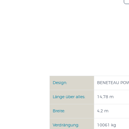
Design:
BENETEAU POWE
Länge über alles:
14,78 m
Breite:
4,2 m
Verdrängung:
10061 kg