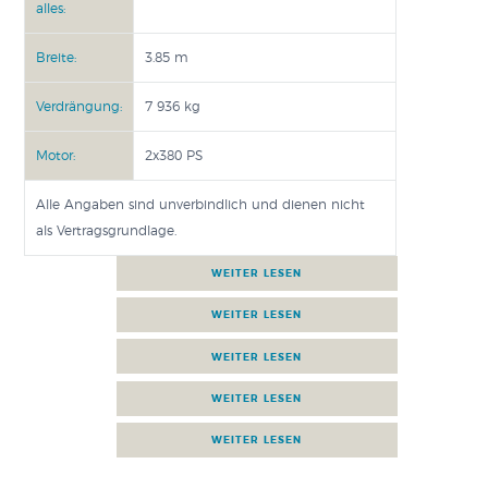
alles:
Breite:
3.85 m
Verdrängung:
7 936 kg
Motor:
2x380 PS
Alle Angaben sind unverbindlich und dienen nicht
als Vertragsgrundlage.
AUSSTATTUNGSMERKMALE
PROSPEKT FÜR DIESES BOOT
ANGEBOT ANFORDERN
FINANZIERUNG RECHNEN
BENETEAU AUF YOU TUBE