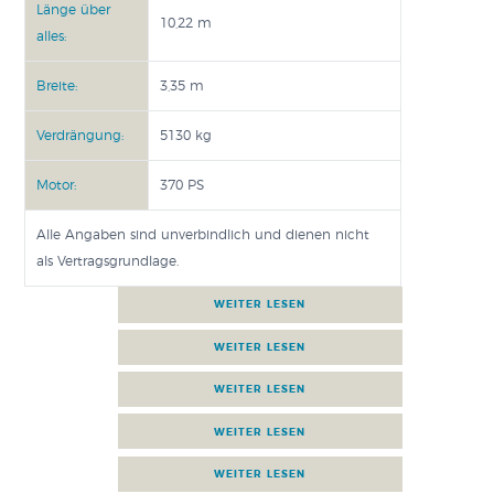
Länge über
10,22 m
alles:
Breite:
3,35 m
Verdrängung:
5130 kg
Motor:
370 PS
Alle Angaben sind unverbindlich und dienen nicht
als Vertragsgrundlage.
AUSSTATTUNGSMERKMALE
PROSPEKT FÜR DIESES BOOT
ANGEBOT ANFORDERN
FINANZIERUNG RECHNEN
BENETEAU AUF YOU TUBE