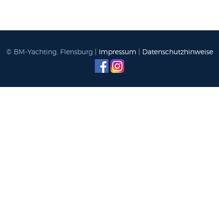
© BM-Yachting, Flensburg |
Impressum
|
Datenschutzhinweise
Figaro 3
First 60
First 36 S
Gran Turismo 50
Excess 11
Grand Trawler 63
First 53
First 27 S
Gran Turismo 40
Excess 13
Swift Trawler 54
First 44
First 24 S
Gran Turismo 35
Excess 14
Swift Trawler 48
First 36
First 18 S
Swift Trawler 41 Fly
First 30
First 14 S
Swift Trawler 41
First 24
Swift Trawler 37 Sedan
First 18
Swift Trawler 37 Fly
First 14