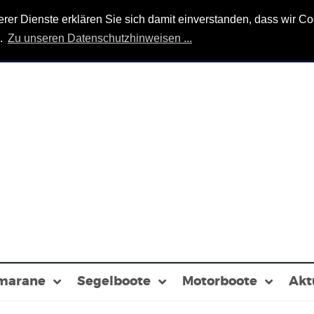
r Dienste erklären Sie sich damit einverstanden, dass wir Coo
n.
Zu unseren Datenschutzhinweisen ...
marane
Segelboote
Motorboote
Akt