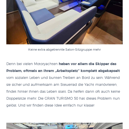
Keine extra abgetrennte Salon-Sitzgruppe mehr
Denn bei vielen Motoryachten
haben vor allem die Skipper das
Problem, oftmals an ihrem „Arbeitsplatz“ komplett abgekapselt
vom sozialen Leben und bunten Treiben an Bord zu sein. Während
sie sicher und aufmerksam am Steuerrad die Yacht manövrieren,
findet hinter ihnen das Leben statt. Da helfen dann oft auch keine
Doppelsitze mehr. Die GRAN TURISMO 50 hat dieses Problem nun
gelöst. Und wir finden diese Idee einfach nur klasse!