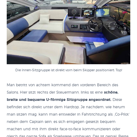
Die Innen-Sitzgruppe ist direkt vorn beim Skipper positioniert: Top!
Man betritt von achtern kommend den vorderen Bereich des
Salons. Hier sitzt rechts der Steuermann, links ist eine
schöne,
breite und bequeme U-förmige Sitzgruppe angeordnet.
Diese
befindet sich direkt unter dem Hardtop. Je nachdem, wie herum
man sitzen mag, kann man entweder in Fahrtrichtung als „Co-Pilot“
neben dem Captain sein, es sich entgegen gesetzt bequem
machen und mit ihm direkt face-to-face kommunizieren oder
gleich das ganze Sofa als Spielwiese umbauen. Das ist genial: Beste