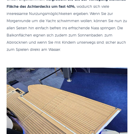
Fläche des Achterdecks um fast 40%,
wodurch sich viele
interessante Nutzungsmöglichkeiten ergeben: Wenn Sie zur
Morgenrunde um die Yacht schwimmen wollen, können Sie nun zu
allen Seiten hin einfach befreit ins erfrischende Nass springen. Die
Balkonflächen eignen sich zudem zum Sonnenbaden, zum
Abtrocknen und wenn Sie mit Kindern unterwegs sind, sicher auch
zum Spielen direkt am Wasser.