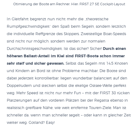
Otimierung der Boote am Rechner. Hier: FIRST 27 SE Cockpit-Layout
In Gleitfahrt begrenzt nun nicht mehr die „theoretische
Rumpfgeschwindigkeit“ den Spaß beim Segeln, sondern letztlich
die individuelle Reffgrenze des Skippers. Zweistellige Boat-Speeds
sind nicht nur möglich, sondern werden zur normalen
Durchschnittsgeschwindigkeit. Ist das sicher? Sicher!
Durch einen
höheren Ballast-Anteil im Kiel sind FIRST-Boote schon immer
sehr steif und sicher gewesen.
Selbst das Segeln mit 14.5 Knoten
und Kindern an Bord ist ohne Probleme machbar. Die Boote sind
dabei jederzeit kontrollierbar, liegen wunderbar balanciert auf den
Doppelrudern und stecken selbst die ekelige Ostsee-Welle perfekt
weg. Mehr Speed ist nicht nur mehr Fun – mit der FIRST 30 rücken
Platzierungen auf den vorderen Plätzen bei der Regatta ebenso in
realistisch greifbare Nähe, wie weit entfernte Touren-Ziele. Man ist
schneller da, wenn man schneller segelt – oder kann in gleicher Zeit
weiter weg. Gotland? Easy!