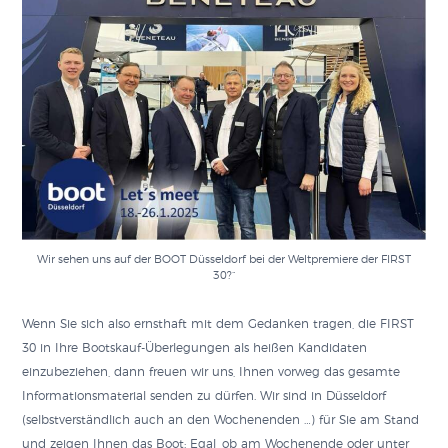
Wir sehen uns auf der BOOT Düsseldorf bei der Weltpremiere der FIRST
30?“
Wenn Sie sich also ernsthaft mit dem Gedanken tragen, die FIRST
30 in Ihre Bootskauf-Überlegungen als heißen Kandidaten
einzubeziehen, dann freuen wir uns, Ihnen vorweg das gesamte
Informationsmaterial senden zu dürfen. Wir sind in Düsseldorf
(selbstverständlich auch an den Wochenenden …) für Sie am Stand
und zeigen Ihnen das Boot: Egal, ob am Wochenende oder unter