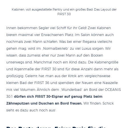
Kabinen, voll ausgestattete Pantry und ein großes Bad: Das Layout der
FIRST 30
Innen bekommen Segler viel Schiff für ihr Geld! Zwei Kabinen
bieten maximal vier Erwachsenen Platz. Im Salon können auch
nochmals zwei Mann schlafen. Was bei einer Regatta vielleicht
gehen mag, wird im „Normalbetrieb“ zu viel Luxus sorgen: Wir
wissen, dass zumeist eher nur zwei Mann auf den Booten
unterwegs sind. Manchmal noch ein Kind dazu. Die Kabinengröße
und Kojenmaße der FIRST 30 sind für diese Anzahl dann mehr als
großzügig. Gelernt hat man aus der Kritik am vergleichsweise
kleinen Bad der FIRST 36 und spendiert der Neuen eine Nasszelle
mit viel Volumen: Ähnlich dem „Wunderbad“ an Bord der OCEANIS
30.1
dürfen sich FIRST 30-Eigner auf genug Platz beim
Zähneputzen und Duschen an Bord freuen.
Wir finden: Schick
sieht es dazu auch noch aus!