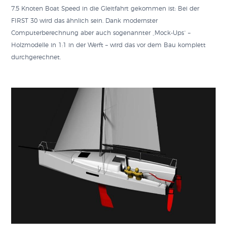
7.5 Knoten Boat Speed in die Gleitfahrt gekommen ist: Bei der
FIRST 30 wird das ähnlich sein. Dank modernster
Computerberechnung aber auch sogenannter „Mock-Ups“ –
Holzmodelle in 1:1 in der Werft – wird das vor dem Bau komplett
durchgerechnet.