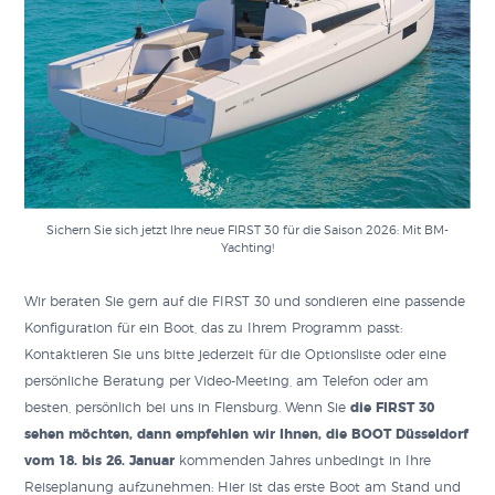
Sichern Sie sich jetzt Ihre neue FIRST 30 für die Saison 2026: Mit BM-
Yachting!
Wir beraten Sie gern auf die FIRST 30 und sondieren eine passende
Konfiguration für ein Boot, das zu Ihrem Programm passt:
Kontaktieren Sie uns bitte jederzeit für die Optionsliste oder eine
persönliche Beratung per Video-Meeting, am Telefon oder am
besten, persönlich bei uns in Flensburg. Wenn Sie
die FIRST 30
sehen möchten, dann empfehlen wir Ihnen, die BOOT Düsseldorf
vom 18. bis 26. Januar
kommenden Jahres unbedingt in Ihre
Reiseplanung aufzunehmen: Hier ist das erste Boot am Stand und