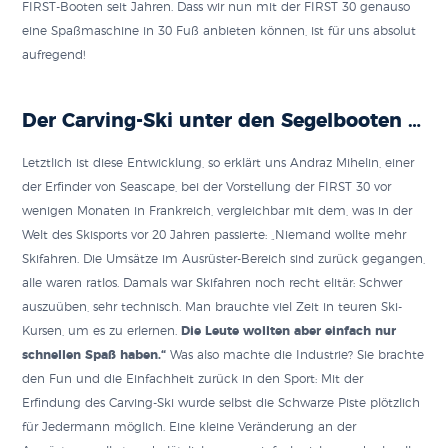
FIRST-Booten seit Jahren. Dass wir nun mit der FIRST 30 genauso
eine Spaßmaschine in 30 Fuß anbieten können, ist für uns absolut
aufregend!
Der Carving-Ski unter den Segelbooten …
Letztlich ist diese Entwicklung, so erklärt uns Andraz Mihelin, einer
der Erfinder von Seascape, bei der Vorstellung der FIRST 30 vor
wenigen Monaten in Frankreich, vergleichbar mit dem, was in der
Welt des Skisports vor 20 Jahren passierte: „Niemand wollte mehr
Skifahren. Die Umsätze im Ausrüster-Bereich sind zurück gegangen,
alle waren ratlos. Damals war Skifahren noch recht elitär: Schwer
auszuüben, sehr technisch. Man brauchte viel Zeit in teuren Ski-
Kursen, um es zu erlernen.
Die Leute wollten aber einfach nur
schnellen Spaß haben.“
Was also machte die Industrie? Sie brachte
den Fun und die Einfachheit zurück in den Sport: Mit der
Erfindung des Carving-Ski wurde selbst die Schwarze Piste plötzlich
für Jedermann möglich. Eine kleine Veränderung an der