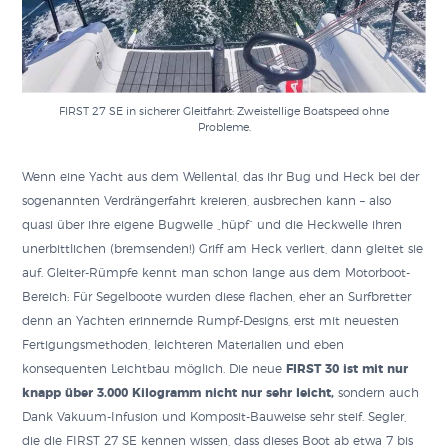
FIRST 27 SE in sicherer Gleitfahrt: Zweistellige Boatspeed ohne
Probleme.
Wenn eine Yacht aus dem Wellental, das ihr Bug und Heck bei der
sogenannten Verdrängerfahrt kreieren, ausbrechen kann – also
quasi über ihre eigene Bugwelle „hüpf“ und die Heckwelle ihren
unerbittlichen (bremsenden!) Griff am Heck verliert, dann gleitet sie
auf. Gleiter-Rümpfe kennt man schon lange aus dem Motorboot-
Bereich: Für Segelboote wurden diese flachen, eher an Surfbretter
denn an Yachten erinnernde Rumpf-Designs, erst mit neuesten
Fertigungsmethoden, leichteren Materialien und eben
konsequenten Leichtbau möglich. Die neue
FIRST 30 ist mit nur
knapp über 3.000 Kilogramm nicht nur sehr leicht,
sondern auch
Dank Vakuum-Infusion und Komposit-Bauweise sehr steif. Segler,
die die FIRST 27 SE kennen wissen, dass dieses Boot ab etwa 7 bis