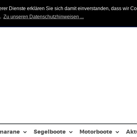
r Dienste erklären Sie sich damit einverstanden, dass wir Coo
n.
Zu unseren Datenschutzhinweisen ...
marane
Segelboote
Motorboote
Akt