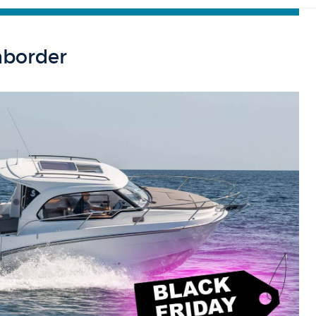
nborder
Figaro 3
First 60
First 36 S
Gran Turismo 50
Excess 11
Grand Trawler 63
First 53
First 27 S
Gran Turismo 40
Excess 13
Swift Trawler 54
First 44
First 24 S
Gran Turismo 35
Excess 14
Swift Trawler 48
First 36
First 18 S
Swift Trawler 41 Fly
First 30
First 14 S
Swift Trawler 41
First 24
Swift Trawler 37 Sedan
First 18
Swift Trawler 37 Fly
First 14